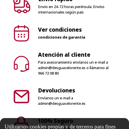
Envío en 24-72 horas península. Envíos
internacionales según país
Ver condiciones
condiciones de garantía
Atención al cliente
Para asesoramiento envíanos un e-mail a
admin@desguacelorente.es
o llámanos al
966 72 08 80
Devoluciones
Envíanos un e-mail a
admin@desguacelorente.es
100% Seguro
Utilizamos cookies propias y de terceros para fines
Solo pagos seguros