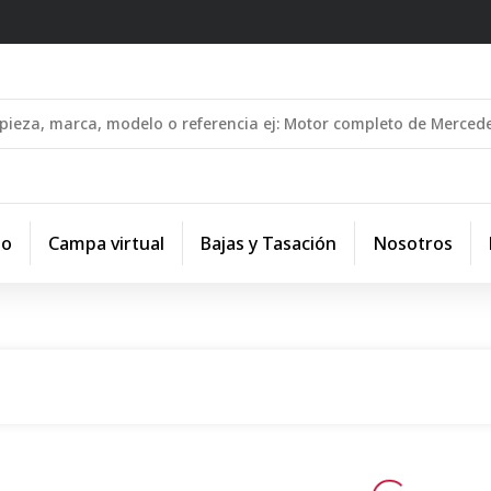
io
Campa virtual
Bajas y Tasación
Nosotros