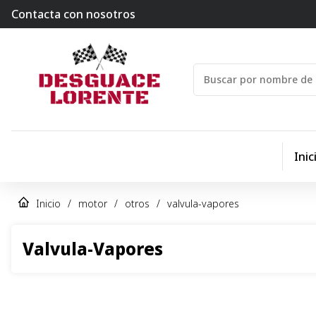
Contacta con nosotros
Inic
Inicio
/
motor
/
otros
/
valvula-vapores
Valvula-Vapores