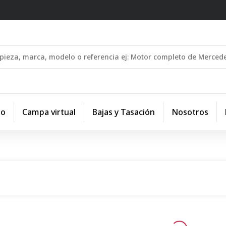
io
Campa virtual
Bajas y Tasación
Nosotros