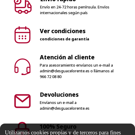
Envío en 24-72 horas península. Envíos
internacionales según país
Ver condiciones
condiciones de garantía
Atención al cliente
Para asesoramiento envíanos un e-mail a
admin@desguacelorente.es
o llámanos al
966 72 08 80
Devoluciones
Envíanos un e-mail a
admin@desguacelorente.es
100% Seguro
Utilizamos cookies propias y de terceros para fines
Solo pagos seguros